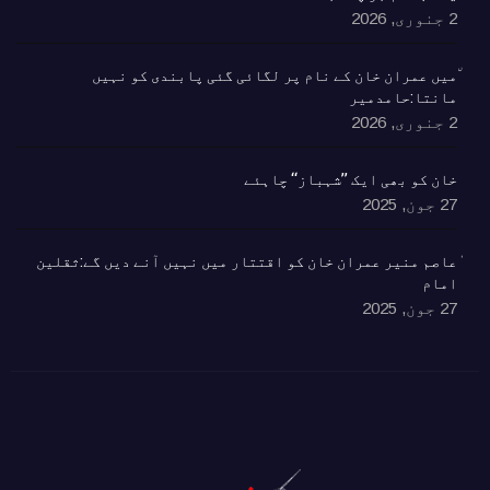
2 جنوری, 2026
٘میں عمران خان کے نام پر لگائی گئی پابندی کو نہیں
مانتا:حامدمیر
2 جنوری, 2026
خان کو بھی ایک ’’شہباز‘‘ چاہئے​
27 جون, 2025
ٰعاصم منیر عمران خان کو اقتتار میں نہیں آنے دیں گے:ثقلین
امام
27 جون, 2025