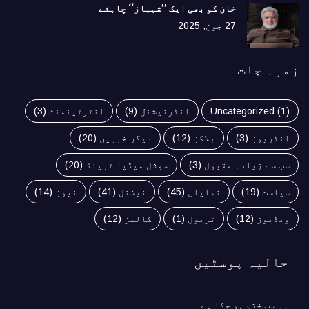
خان کو بھی ایک ’’شہباز‘‘ چاہئے​
27 جون, 2025
زمرہ جات
(1)
Uncategorized
انٹرنیشنل
(9)
انٹرٹینمنٹ
(3)
انٹریوز
(3)
بلاگز
(12)
دیگر خبریں
(20)
سب سے زیادہ مقبول
(3)
سوشل میڈیا ٹرینڈ
(20)
سیاست
(19)
نمایاں
(45)
نیشنل
(41)
نیوز
(14)
ویڈیوز
(12)
ٹریول
(1)
کالمز
(12)
حالیہ پوسٹیں
یہ سب ختم ہو چکا ہے