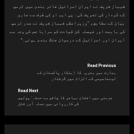
شہباز شریف نے ایران اسرائیل فائر بندی میں ٹرمپ
کے کردار کی تعریف کی۔ پی ایم او کی طرف سے جاری
بیان کے مطابق، ’’وزیراعظم شہباز شریف نے صدر ٹرمپ
کی باہمت اور فیصلہ کن قیادت کو سراہا جس کی وجہ سے
ایران اور اسرائیل کے درمیان جنگ بندی ہوئی۔‘‘
Read Previous
بھارت میں بحریہ کا اہلکار پاکستان کے
لیےجاسوسی کے الزام میں گرفتار
Read Next
جرمنی میں افغان مہاجر کا چاقو سے حملہ: پولیس
کی کارروائی میں حملہ آور قتل