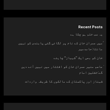
Recent Posts
یہ سب ختم ہو چکا ہے
٘میں عمران خان کے نام پر لگائی گئی پابندی کو نہیں
مانتا:حامدمیر
خان کو بھی ایک ’’شہباز‘‘ چاہئے​
ٰعاصم منیر عمران خان کو اقتتار میں نہیں آنے دیں
گے:ثقلین امام
شہناز اور پاکستان کے مالکوں کا طریقہ واردات