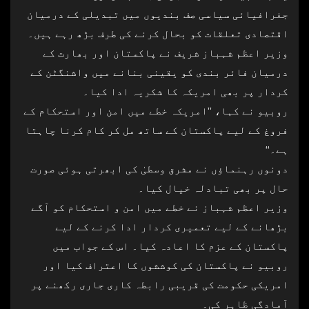
جغرافیائی سیاسی صف بندیوں میں تبدیلی کے درمیان
اقتصادی تعلقات کو بحال کرنے کی طرف بڑھ رہے ہیں۔
وزیر اعظم شہباز شریف نے پاکستان اور بھارت کے
درمیان فائر بندی کو یقینی بنانے میں واشنگٹن کے
کردار پر بھی امریکہ کا شکریہ ادا کیا۔
روبیو نے کہا، ’’امریکہ خطے میں امن اور استحکام کے
فروغ کے لیے پاکستان کے ساتھ مل کر کام کرنا چاہتا
ہے۔‘‘
دونوں رہنماؤں نے مشرق وسطیٰ کی ابھرتی ہوئی صورت
حال پر بھی تبادلہ خیال کیا۔
وزیر اعظم شہباز نے خطے میں امن و استحکام کو آگے
بڑھانے کے لیے تعمیری کردار ادا کرنے کے لیے
پاکستان کے عزم کا اعادہ کیا۔ اس کے جواب میں
روبیو نے پاکستان کی کوششوں کا اعتراف کیا اور
امریکی حکومت کی قریبی رابطہ کاری جاری رکھنے پر
آمادگی ظاہر کی۔