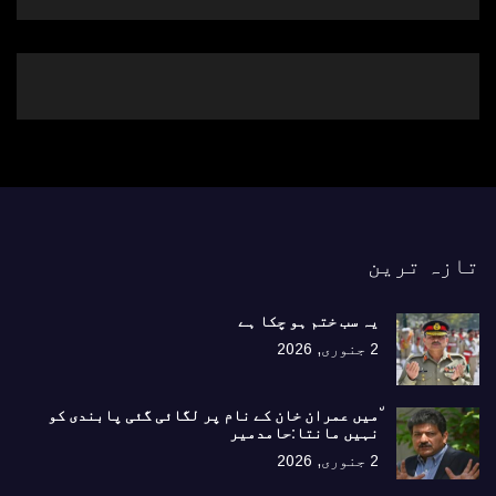
تازہ ترین
یہ سب ختم ہو چکا ہے
2 جنوری, 2026
٘میں عمران خان کے نام پر لگائی گئی پابندی کو
نہیں مانتا:حامدمیر
2 جنوری, 2026