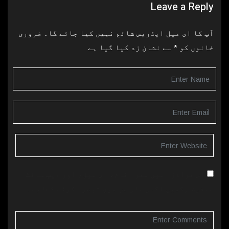
Leave a Reply
آپ کا ای میل ایڈریس شائع نہیں کیا جائے گا۔
ضروری
خانوں کو
*
سے نشان زد کیا گیا ہے
اس براؤزر میں میرا نام، ای میل، اور ویب سائٹ
محفوظ رکھیں اگلی بار جب میں تبصرہ کرنے کےلیے۔