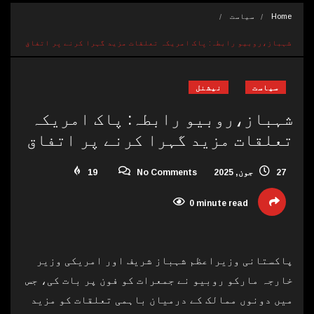
Home
سیاست
شہباز،روبیو رابطہ: پاک امریکہ تعلقات مزید گہرا کرنے پر اتفاق
سیاست
نیشنل
شہباز،روبیو رابطہ: پاک امریکہ
تعلقات مزید گہرا کرنے پر اتفاق
27 جون, 2025
No Comments
19
0 minute read
پاکستانی وزیراعظم شہباز شریف اور امریکی وزیر
خارجہ مارکو روبیو نے جمعرات کو فون پر بات کی، جس
میں دونوں ممالک کے درمیان باہمی تعلقات کو مزید