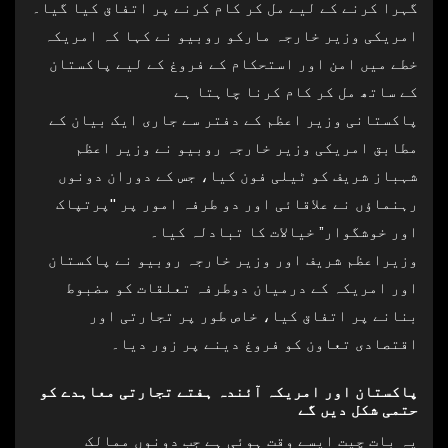
گہرا کرنے کے لیے مل کر کام کرنے پر اتفاق کیا گیا۔
امریکی وزیر خارجہ مارکو روبیو نے کہا کہ امریکہ
خطے میں امن اور استحکام کے فروغ کے لیے پاکستان
کے ساتھ مل کر کام کرنا چاہتا ہے
پاکستانی وزیر اعظم کے دفتر سے جاری ایک بیان کے
مطابق امریکی وزیر خارجہ روبیو نے وزیر اعظم
شہباز شریف کو ٹیلی فون کیا، جس کے دوران دونوں
رہنماؤں نے علاقائی اور دو طرفہ امور پر "پرتپاک
اور خوشگوار” خیالات کا تبادلہ کیا۔
وزیراعظم شریف اور وزیر خارجہ روبیو نے پاکستان
اور امریکہ کے درمیان دوطرفہ تعلقات کو مضبوط
بنانے پر اتفاق کیا، خاص طور پر تجارتی اور
اقتصادی تعاون کو فروغ دینے پر زور دیا۔
پاکستان اور امریکہ آئندہ ہفتے تجارتی معاہدے کو
حتمی شکل دیں گے
یہ بات چیت ایسے وقت ہوئی ہے جب دونوں ممالک