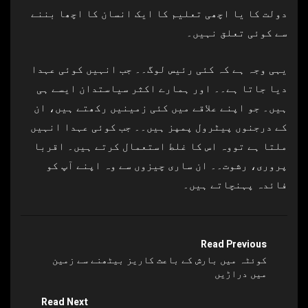
دولت کا یا اچھی تعلیم کا ایک انسان کا اچھا بننے
سے کوئی تعلق نہیں۔
یہی وجہ ہے کہ کئی رئیس لوگ۔۔ جب انہیں کوئی عہدا
دیا جاتا ہے۔۔ اور ہمارے اکثر سیاستدان ایسے ہی
ہیں۔ جو اپنے علاقے میں کئی زمینیں رکھتے ہیں، ان
کے درجنوں پیٹرول پمپز ہیں۔۔ جب کوئی عہدا انہیں
ملتا ہے تووہ اس کا غلط استعمال کرتے ہیں۔ اقربا
پروری، رشوت۔۔ ان ساری چیزوں سے وہ اپنے آپ کو
فائدہ پہنچاتے ہیں۔
Read Previous
کوئٹہ میں بارش کے باعث کاریز بیٹھنے سے زمین
میں دراڑیں
Read Next