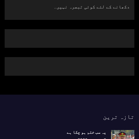
دکھانے کے لئے کوئی تبصرہ نہیں۔
تازہ ترین
یہ سب ختم ہو چکا ہے