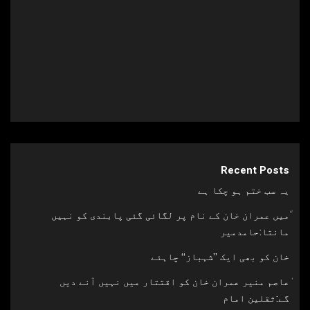
31 جولائی, 2022
Recent Posts
یہ سب ختم ہو چکا ہے
٘میں عمران خان کے نام پر لگائی گئی پابندی کو نہیں
مانتا:حامدمیر
خان کو بھی ایک ’’شہباز‘‘ چاہئے​
ٰعاصم منیر عمران خان کو اقتتار میں نہیں آنے دیں
گے:ثقلین امام