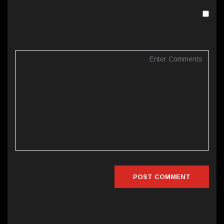
اس براؤزر میں میرا نام، ای میل، اور ویب سائٹ
محفوظ رکھیں اگلی بار جب میں تبصرہ کرنے کےلیے۔