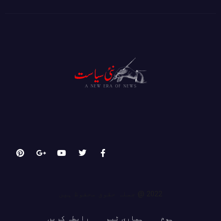
2022 @ جملہ حقوق محفوظ ہیں
ہوم
ہماری ٹیم
رابطہ کریں