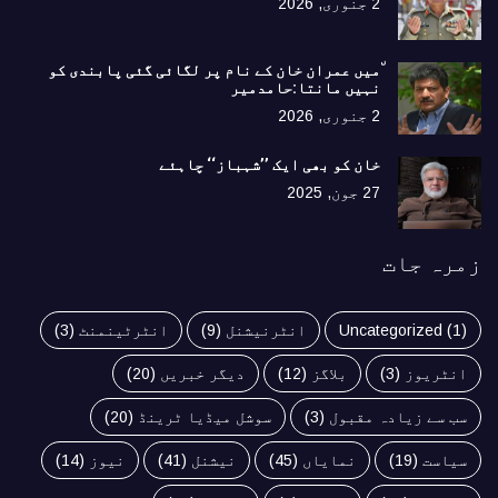
2 جنوری, 2026
٘میں عمران خان کے نام پر لگائی گئی پابندی کو
نہیں مانتا:حامدمیر
2 جنوری, 2026
خان کو بھی ایک ’’شہباز‘‘ چاہئے​
27 جون, 2025
زمرہ جات
(1)
Uncategorized
انٹرنیشنل
(9)
انٹرٹینمنٹ
(3)
انٹریوز
(3)
بلاگز
(12)
دیگر خبریں
(20)
سب سے زیادہ مقبول
(3)
سوشل میڈیا ٹرینڈ
(20)
سیاست
(19)
نمایاں
(45)
نیشنل
(41)
نیوز
(14)