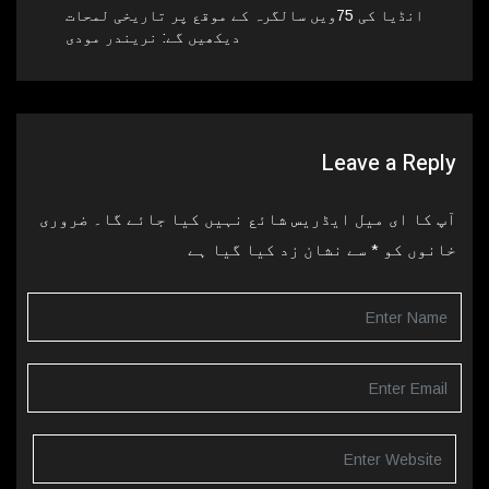
انڈیا کی 75ویں سالگرہ کے موقع پر تاریخی لمحات
دیکھیں گے: نریندر مودی
Leave a Reply
آپ کا ای میل ایڈریس شائع نہیں کیا جائے گا۔
ضروری
خانوں کو
*
سے نشان زد کیا گیا ہے