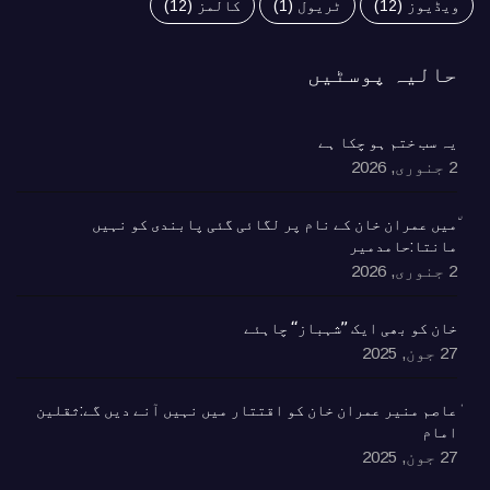
ویڈیوز
(12)
ٹریول
(1)
کالمز
(12)
حالیہ پوسٹیں
یہ سب ختم ہو چکا ہے
2 جنوری, 2026
٘میں عمران خان کے نام پر لگائی گئی پابندی کو نہیں
مانتا:حامدمیر
2 جنوری, 2026
خان کو بھی ایک ’’شہباز‘‘ چاہئے​
27 جون, 2025
ٰعاصم منیر عمران خان کو اقتتار میں نہیں آنے دیں گے:ثقلین
امام
27 جون, 2025