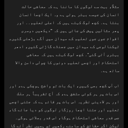
مثلاً، بہت سے لوگوں کا ماننا ہے کہ معاشی حالت
انسان کی جیسے بہتر ہوتی ہے وہ ایک اچھا انسان
بنتا ہے۔ کچھ لوگ کہتے ہیں کہ اعلی تعلیم۔۔ اور
پھر مثالیں پیش کی جاتی ہیں کہ "دیکھیں دوسری
اقوام جوں جوں تعلیم کے میدان میں آگے بڑھتی گئیں،
ٹیکنالوجی کے میدان میں جھنڈے گاڑتی گئیں، ادھر
بہتری آتی گئی”۔ کچھ لوگ کہتے ہیں کہ معاشی
استحکام اور اچھی تعلیم دونوں کا چولی دامن والا
ساتھ ہے۔
اب آپ کچھ بھی کہیں، ایک بات تو واضح ہوچکی ہے، اور
اس بات پر ہر کوئی متفق ہے، کہ آج تقریباً ہر ملک
اور ہر لادینی نظریہ اس بات پر قائم ہے کہ جتنی اچھی
تعلیم اور جتنا اچھا روزگار لوگوں کو دیا جائے گا،
جس قدر معاشی استحکام ہوگا، اس قدر بھلائی ہوگی۔
لیکن اگر حقائق کو سامنے رکھیں تو ہمیں نظر آئے گا