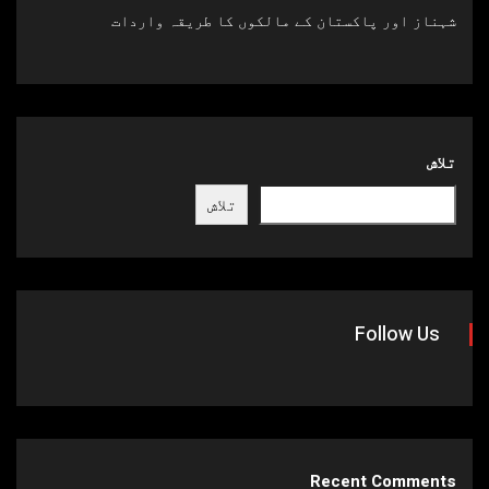
شہناز اور پاکستان کے مالکوں کا طریقہ واردات
تلاش
تلاش
Follow Us
Recent Comments