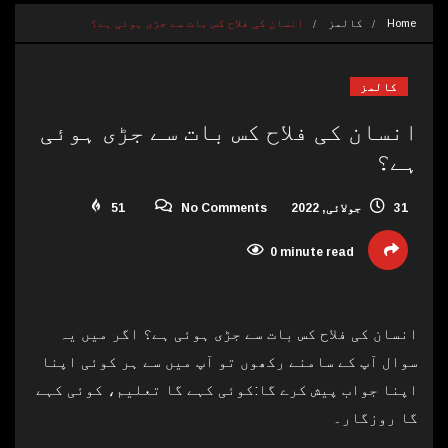
Home
کالمز
انسان کی فلاح کس بات سے جڑی ہوئی ہے؟
کالمز
انسان کی فلاح کس بات سے جڑی ہوئی
ہے؟
31 جولائی, 2022
No Comments
51
0 minute read
انسان کی فلاح کس بات سے جڑی ہوئی ہے؟ اگر میں یہ
سوال آپ کے سامنے رکھوں تو آپ میں سے ہر کوئی اپنا
اپنا جواب پیش کرے گا:کوئی کہے گا تعلیم، کوئی کہے
گا روزگار۔