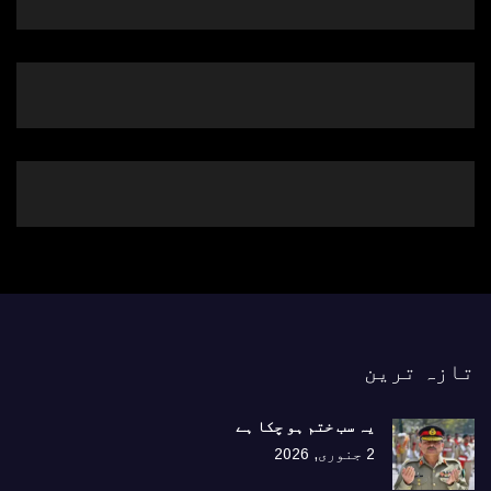
تازہ ترین
یہ سب ختم ہو چکا ہے
2 جنوری, 2026