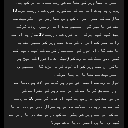
اعتراض تصاویر کو ہٹانے کی رضامندی ظاہر کی ہے .
یہاں یہ بات اہم پے کہ مذکورہ ٹول کے ذریعے صرف 18
سال سے کم عمر افراد کی وہی تصاویر ہی انٹرنیٹ سے
ہٹائی جائیں گی، جنہیں فحش اندازمیں ایڈٹ کرکے
پیش کیا گیا ہوگا . اس ٹول کے ذریعے 18 سال یا اس سے
زائد عمر کے افراد کی فحش تصاویر کو نہیں ہٹایا
جائئے گا . اس ٹول کو استعمال کرنے کے لیے دنیا کے
کسی بھی ملک کے صارف کو (ٹیک اٹ ڈائون) کے پیج پر
جاکر ان تصاویر کو اپ لوڈ کرنا پڑے گا، جنہیں وہ
انٹرنیٹ سے ہٹانا چاہتا ہوگا .
ٹول صارف سے ابتدائی طور پر کچھ سوالات پوچھتا ہے
اور تصدیق کرتا ہے کہ جن تصاویر کو ہٹوانے کی
درخواست کی جا رہی ہے کیا اس شخص کی عمر 18 سال سے
کم ہے یا زیادہ ہے؟ساتھ ہی یہ سوال بھی پوچھا جاتا
ہے کہ جن تصاویر کو ہٹوانے کی درخواست دی جا رہی ہے
کیا وہ قابل اعتراض یا فحش ہیں؟