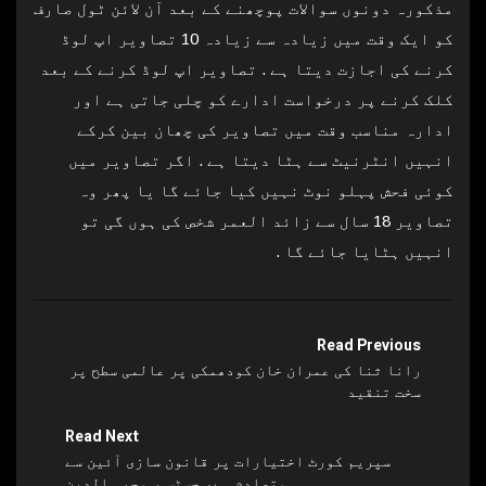
مذکورہ دونوں سوالات پوچھنے کے بعد آن لائن ٹول صارف
کو ایک وقت میں زیادہ سے زیادہ 10 تصاویر اپ لوڈ
کرنے کی اجازت دیتا ہے . تصاویر اپ لوڈ کرنے کے بعد
کلک کرنے پر درخواست ادارے کو چلی جاتی ہے اور
ادارہ مناسب وقت میں تصاویر کی چھان بین کرکے
انہیں انٹرنیٹ سے ہٹا دیتا ہے . اگر تصاویر میں
کوئی فحش پہلو نوٹ نہیں کیا جائے گا یا پھر وہ
تصاویر 18 سال سے زائد العمر شخص کی ہوں گی تو
انہیں ہٹایا جائے گا .
Read Previous
رانا ثنا کی عمران خان کودھمکی پر عالمی سطح پر
سخت تنقید
Read Next
سپریم کورٹ اختیارات پر قانون سازی آئین سے
متصادم ہے، جسٹس ر وجیہ الدین