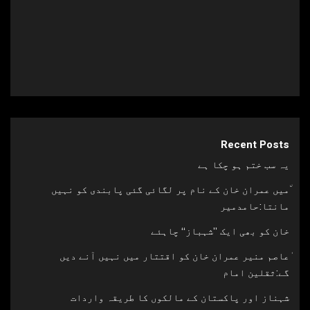
Recent Posts
یہ سب ختم ہو چکا ہے
٘میں عمران خان کے نام پر لگائی گئی پابندی کو نہیں
مانتا:حامدمیر
خان کو بھی ایک ’’شہباز‘‘ چاہئے​
ٰعاصم منیر عمران خان کو اقتتار میں نہیں آنے دیں
گے:ثقلین امام
شہناز اور پاکستان کے مالکوں کا طریقہ واردات