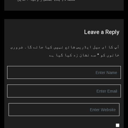
Leave a Reply
آپ کا ای میل ایڈریس شائع نہیں کیا جائے گا۔
ضروری
خانوں کو
*
سے نشان زد کیا گیا ہے
اس براؤزر میں میرا نام، ای میل، اور ویب سائٹ