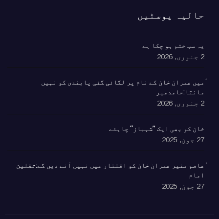
حالیہ پوسٹیں
یہ سب ختم ہو چکا ہے
2 جنوری, 2026
٘میں عمران خان کے نام پر لگائی گئی پابندی کو نہیں
مانتا:حامدمیر
2 جنوری, 2026
خان کو بھی ایک ’’شہباز‘‘ چاہئے​
27 جون, 2025
ٰعاصم منیر عمران خان کو اقتتار میں نہیں آنے دیں گے:ثقلین
امام
27 جون, 2025