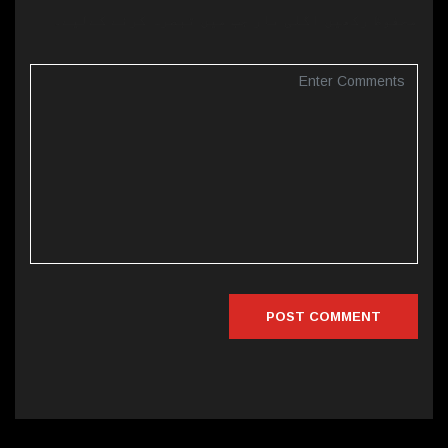
محفوظ رکھیں اگلی بار جب میں تبصرہ کرنے کےلیے۔