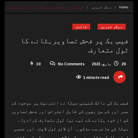
Home
دیگر خبریں
فیس بک پر فحش تصاویرہٹانے کا ٹول متعارف
دیگر خبریں
کالمز
فیس بک پر فحش تصاویرہٹانے کا
ٹول متعارف
29 مارچ, 2023
No Comments
30
1 minute read
فیس بک کی مالک کمپنی میٹا نے انترنیٹ پر موجود کم
عمر اور کم سن بچوں کی قابل اعتراض اور فحش تصاویر
کو از خود ہٹانے کے لیے نیا ٹول متعارف کرادیا .
میٹا کی جانب سے مذکورہ آن لائن ٹول لاپتہ اور جنسی
استحصال کے شکار بچوں کی فلاح و بہبود کے لیے کام