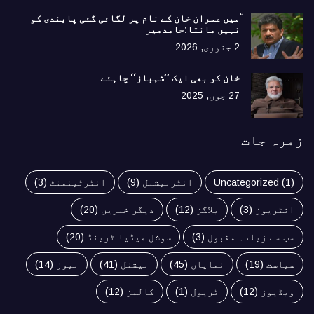
٘میں عمران خان کے نام پر لگائی گئی پابندی کو
نہیں مانتا:حامدمیر
2 جنوری, 2026
خان کو بھی ایک ’’شہباز‘‘ چاہئے​
27 جون, 2025
زمرہ جات
(1)
Uncategorized
انٹرنیشنل
(9)
انٹرٹینمنٹ
(3)
انٹریوز
(3)
بلاگز
(12)
دیگر خبریں
(20)
سب سے زیادہ مقبول
(3)
سوشل میڈیا ٹرینڈ
(20)
سیاست
(19)
نمایاں
(45)
نیشنل
(41)
نیوز
(14)
ویڈیوز
(12)
ٹریول
(1)
کالمز
(12)