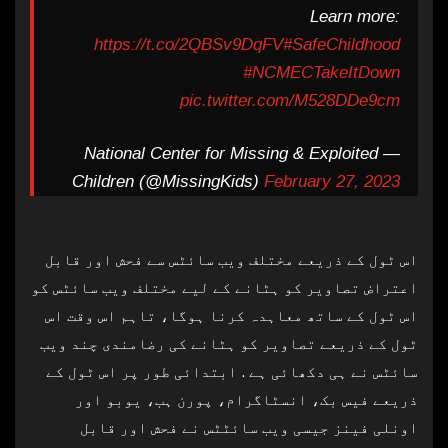
Learn more:
https://t.co/2QBSv9DqFV
#SafeChildhood
#NCMECTakeItDown
pic.twitter.com/M528DDe9cm
— National Center for Missing & Exploited
Children (@MissingKids)
February 27, 2023
اس ٹول کے ذریعے مختلف ویب سائٹس سے فحش اور قابل
اعتراض تصاویر کو ہٹانے کے لیے مختلف ویب سائٹس کو
اس ٹول کے ساتھ معاہدہ کرنا ہوگا، تاہم اس وقت اس
ٹول کے ذریعے تصاویر کو ہٹانے کی رضامندی چند ویب
سائٹس نے ہی دکھائی ہے . ابتدائی طور پر اس ٹول کے
ذریعے فیس بک، انسٹاگرام، پورن ہب، یوبو اور
اونلی فینز جیسی ویب سائٹٹس نے فحش اور قابل