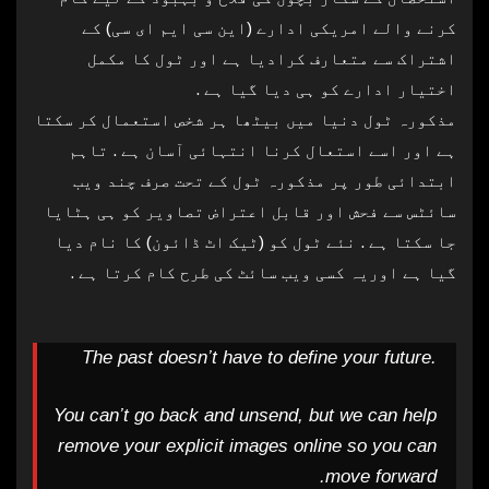
کرنے والے امریکی ادارے (این سی ایم ای سی) کے
اشتراک سے متعارف کرادیا ہے اور ٹول کا مکمل
اختیار ادارے کو ہی دیا گیا ہے .
مذکورہ ٹول دنیا میں بیٹھا ہر شخص استعمال کر سکتا
ہے اور اسے استعال کرنا انتہائی آسان ہے . تاہم
ابتدائی طور پر مذکورہ ٹول کے تحت صرف چند ویب
سائٹس سے فحش اور قابل اعتراض تصاویر کو ہی ہٹایا
جا سکتا ہے . نئے ٹول کو (ٹیک اٹ ڈائون) کا نام دیا
گیا ہے اوریہ کسی ویب سائٹ کی طرح کام کرتا ہے .
The past doesn’t have to define your future.
You can’t go back and unsend, but we can help
remove your explicit images online so you can
move forward.