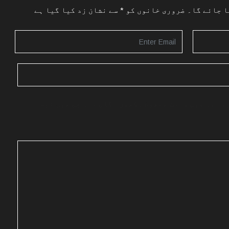
ا جائے گا۔
ضروری خانوں کو
*
سے نشان زد کیا گیا ہے
، اور ویب سائٹ محفوظ رکھیں اگلی بار جب میں تبصرہ