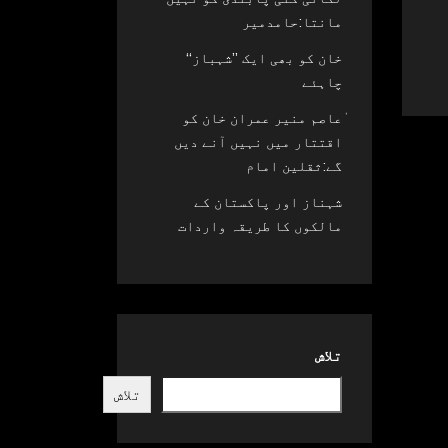
مانتا:حامدمیر
خان کو بھی ایک ’’شہباز‘‘
چاہئے​
ٰعاصم منیر عمران خان کو
اقتتار میں نہیں آنے دیں
گے:ثقلین امام
شہناز اور پاکستان کے
مالکوں کا طریقہ واردات
تلاش
تلاش