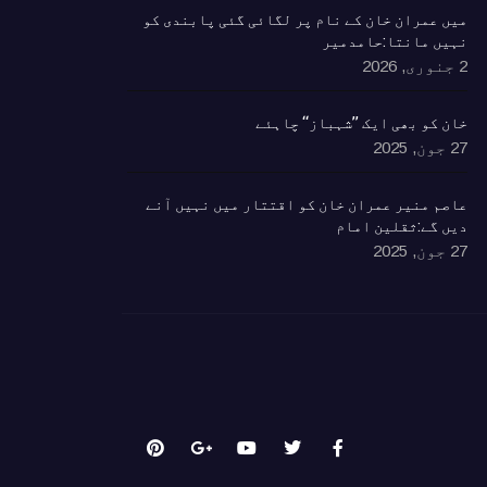
٘میں عمران خان کے نام پر لگائی گئی پابندی کو
نہیں مانتا:حامدمیر
2 جنوری, 2026
خان کو بھی ایک ’’شہباز‘‘ چاہئے​
27 جون, 2025
ٰعاصم منیر عمران خان کو اقتتار میں نہیں آنے
دیں گے:ثقلین امام
27 جون, 2025