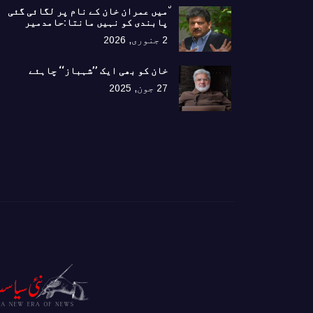
٘میں عمران خان کے نام پر لگائی گئی
پابندی کو نہیں مانتا:حامدمیر
2 جنوری, 2026
خان کو بھی ایک ’’شہباز‘‘ چاہئے​
27 جون, 2025