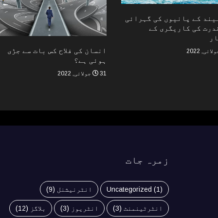
لیند کے پانیوں کی گہرائی
درت کی کاریگری کے
ار
انسان کی فلاح کس بات سے جڑی
ہوئی ہے؟
31 جولائی, 2022
زمرہ جات
(1)
Uncategorized
انٹرنیشنل
(9)
انٹرٹینمنٹ
(3)
انٹریوز
(3)
بلاگز
(12)