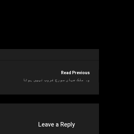
Read Previous
وہ ملک جہاں سورج غروب نہیں ہوتا
Leave a Reply