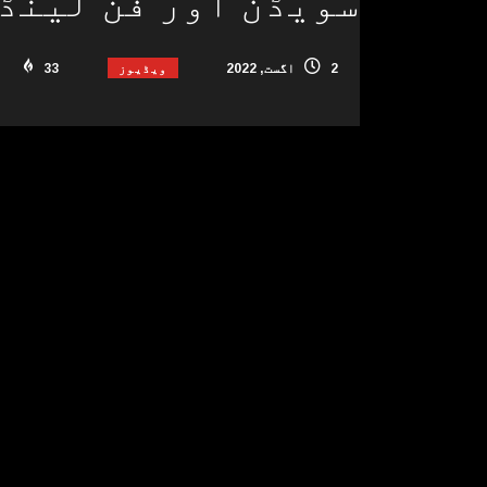
سویڈن اور فن لینڈ
ویڈیوز
2 اگست, 2022
33