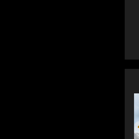
ویڈیوز
انٹریوز