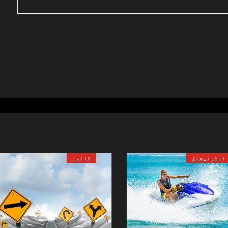
انٹرنیشنل
کالمز