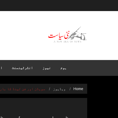
ہوم
نیوز
انٹرٹینمنٹ
ان
Home
ویڈیوز
سویڈن اور فن لینڈ کا بار