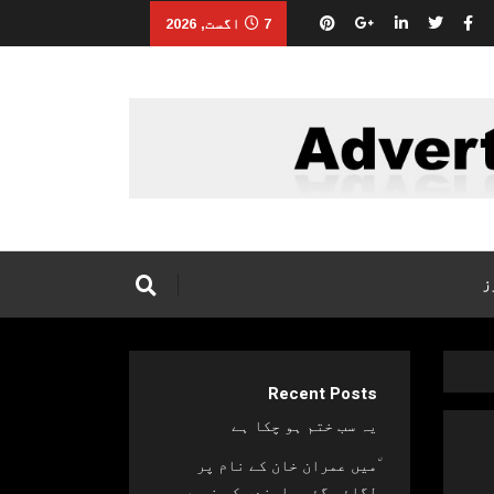
7 اگست, 2026
ز
Recent Posts
یہ سب ختم ہو چکا ہے
٘میں عمران خان کے نام پر
لگائی گئی پابندی کو نہیں