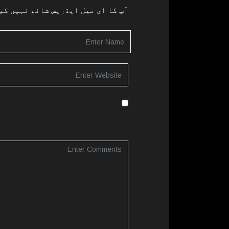
آپ کا ای میل ایڈریس شائع نہیں کی
اس براؤزر میں میرا نام، ای میل
کرنے کےلیے۔