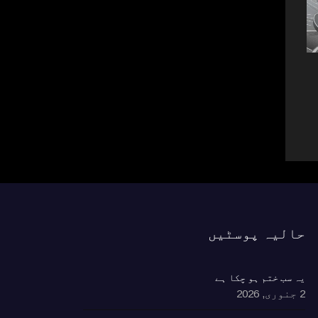
کوئٹہ میں بارش کے باعث کاریز
بیٹھنے سے زمین میں دراڑیں
31 جولائی, 2022
ایک شہری نے لٹیرو
واردات اور جگہ کی
دی
31 جولائی, 2022
حالیہ پوسٹیں
یہ سب ختم ہو چکا ہے
2 جنوری, 2026