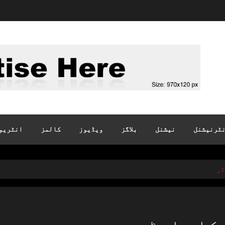
ٹرنیشنل
نیشنل
بلاگز
ویڈیوز
کالمز
انٹریو
ڈر