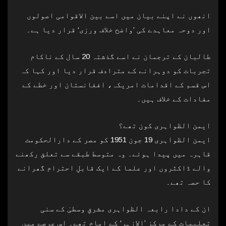
انھوں نے اپنے بیان میں اسے بین الاقوامی اصولوں
اور دوحہ معاہدے کی ’واضح خلاف ورزی‘ قرار دیا ہے۔
طالبان کے ترجمان نے اسے گذشتہ 20 سال کے ناکام
تجربات کو دوہرانے کے مترادف قرار دیا اور کہا کہ
اس قسم کے اقدامات امریکہ، افغانستان اور خطے کے
مفادات کے خلاف ہیں۔
ایمن الظواہری کون تھے؟
ایمن الظواہری 19 جون 1951 کو مصر کے دارالحکومت
قاہرہ میں پیدا ہوئے۔ وہ متوسط طبقے سے تعلق رکھنے
والے ڈاکٹروں اور علما کے ایک قابلِ احترام گھرانے
کا حصہ تھے۔
ان کے دادا رابعہ الظواہری مشرقِ وسطیٰ کے سنی
تعلیمات کے مرکز ’الازہر‘ کے امام تھے۔ اس عرصے میں