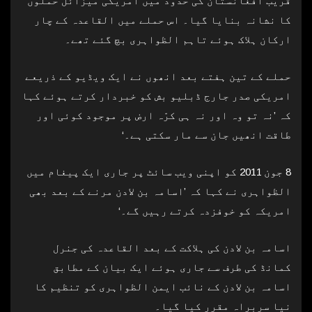
قریب افغانستان کی حدود میں امریکی میزائل حملوں
کا نشانہ بنایا گیا۔ اس حملے میں القاعدہ کے چار
ارکان ہلاک ہوئے تاہم الظواہری بچ گئے تھے۔
حملے کے تین ہفتے بعد انھوں نے ایک ویڈیو کے ذریعے
امریکی صدر جارج ڈبلیو بش کو خبردار کرتے ہوئے کہا
کہ ’نہ تو وہ اور نہ ہی کرّہ ارض پر موجود کوئی اور
طاقت انھیں جان سے مار سکتی ہے۔‘
8 جون 2011 کو اپنی ویب سائٹ پر جاری ایک پیغام میں
الظواہری نے کہا کہ ’اسامہ بن لادن مرنے کے بعد بھی
امریکہ کو خوفزدہ کرتے رہیں گے۔‘
اسامہ بن لادن کی ہلاکت کے بعد القاعدہ کی جنرل
کمانڈ کی طرف سے جاری ہوئے ایک بیان کے مطابق
اسامہ بن لادن کے نائب ایمن الظواہری کو تنظیم کا
نیا سربراہ مقرر کیا گیا۔