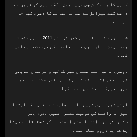
کابل کا وہ مکان جس میں ایمن الظواہری کو ڈرون سے
داغے گئے میزائل سے نشانہ بنانے کا دعویٰ کیا جا
رہا ہے
خیال رہے کہ اسامہ بن لادن کی سنہ 2011 میں ہلاکت کے
بعد ایمن الظواہری نے القاعدہ کی قیادت سنبھالی
تھی۔
دوسری جانب افغانستان میں طالبان ترجمان نے بھی
کہا ہے کہ اتوار کو کابل کے رہائشی علاقے شیر پور
میں امریکہ نے ڈرون حملہ کیا۔
اپنی ٹویٹ میں ذبیح اللہ مجاہد نے بتایا کہ ابتدا
میں اس واقعے کی نوعیت معلوم نہیں تھی، پھر
سکیورٹی اور انٹیلیجنس ایجنسیز کی تحقیقات سے پتا
چلا کہ یہ ڈرون حملہ تھا۔