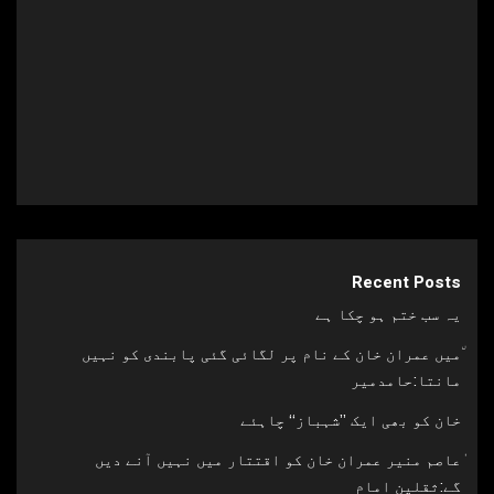
31 جولائی, 2022
Recent Posts
یہ سب ختم ہو چکا ہے
٘میں عمران خان کے نام پر لگائی گئی پابندی کو نہیں
مانتا:حامدمیر
خان کو بھی ایک ’’شہباز‘‘ چاہئے​
ٰعاصم منیر عمران خان کو اقتتار میں نہیں آنے دیں
گے:ثقلین امام