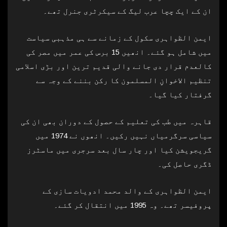
ان کے ایک چچا عرب لیگ کے سیکرٹری جنرل تھے۔
ایمن الظواہری سکول کے زمانے سے ہی مذہبی سیاست
میں شامل ہو گئے۔ انھیں 15 برس کی عمر میں مصر کی
کالعدم قرار دی جانے والی قدیم ترین اور بڑی اسلامی
تنظیم الاخوانِ المسلمون کا رکن بننے کے وجہ سے
گرفتار کیا گیا۔
قاہرہ میں طب کی تعلیم کے حصول کے دوران بھی ان کی
سیاسی سرگرمیاں نہیں رکیں۔ انھوں نے 1974 میں
گریجویشن کیا اور چار سال بعد سرجری میں ماسٹرز
ڈگری حاصل کی۔
ایمن الظواہری کے والد محمد ادویات سازی کے
پروفیسر تھے۔ وہ 1995 میں انتقال کر گئے۔