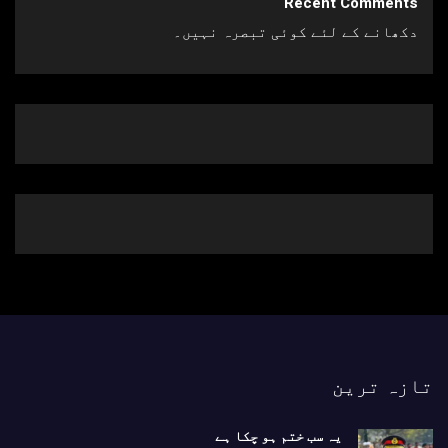
Recent Comments
دکھانے کے لئے کوئی تبصرہ نہیں۔
تازہ ترین
یہ سب ختم ہو چکا ہے