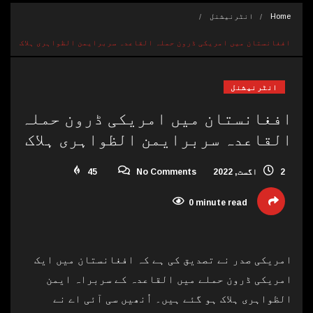
Home
انٹرنیشنل
افغانستان میں امریکی ڈرون حملہ القاعدہ سربرایمن الظواہری ہلاک
انٹرنیشنل
افغانستان میں امریکی ڈرون حملہ
القاعدہ سربرایمن الظواہری ہلاک
2 اگست, 2022
No Comments
45
0 minute read
امریکی صدر نے تصدیق کی ہے کہ افغانستان میں ایک
امریکی ڈرون حملے میں القاعدہ کے سربراہ ایمن
الظواہری ہلاک ہو گئے ہیں۔ اُنھیں سی آئی اے نے