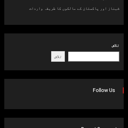
شہناز اور پاکستان کے مالکوں کا طریقہ واردات
تلاش
تلاش
Follow Us