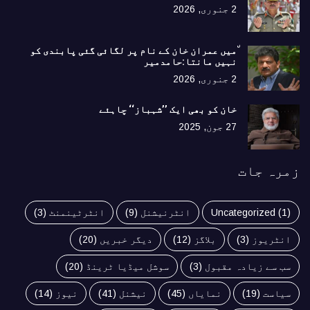
2 جنوری, 2026
٘میں عمران خان کے نام پر لگائی گئی پابندی کو
نہیں مانتا:حامدمیر
2 جنوری, 2026
خان کو بھی ایک ’’شہباز‘‘ چاہئے​
27 جون, 2025
زمرہ جات
(1)
Uncategorized
انٹرنیشنل
(9)
انٹرٹینمنٹ
(3)
انٹریوز
(3)
بلاگز
(12)
دیگر خبریں
(20)
سب سے زیادہ مقبول
(3)
سوشل میڈیا ٹرینڈ
(20)
سیاست
(19)
نمایاں
(45)
نیشنل
(41)
نیوز
(14)