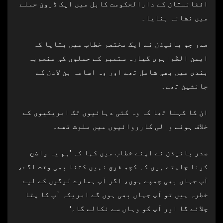
افغانستان کے دارالحکومت کابل میں ایک ڈرون حملے
میں نشانہ بنایا۔
صدر جو بائیڈن نے ایک مختصر خطاب میں بتایا کہ
ایمن الظواہری گیارہ ستمبر کے حملوں کی منصوبہ
بندی میں بھی شامل تھے اور وہ اسامہ بن لادن کے
جانشین تھے۔
ان کا کہنا تھا کہ وہ کئی دہائیوں تک امریکیوں کے
خلاف ہونے والی کارروائیوں میں ملوث تھے۔
صدر بائیڈن نے اپنے خطاب میں کہا کہ ’ہم یہ واضح
کرنا چاہتے ہیں کہ کچھ فرق نہیں کتنا بھی وقت لگے،
آپ جہاں بھی چھپے ہوں، اگر آپ ہمارے لوگوں کے لیے
خطرہ ہیں تو آپ جہاں بھی ہوں گے امریکہ آپ کا پتا
چلائے گا اور آپ کو وہاں سے نکالے گا۔‘