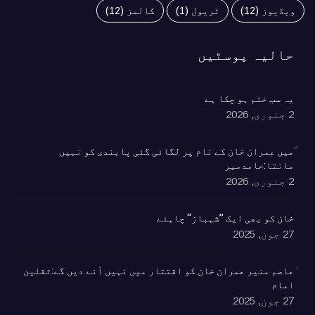
ویڈیوز
(12)
ٹریول
(1)
کالمز
(12)
حالیہ پوسٹیں
یہ سب ختم ہو چکا ہے
2 جنوری, 2026
٘میں عمران خان کے نام پر لگائی گئی پابندی کو نہیں
مانتا:حامدمیر
2 جنوری, 2026
خان کو بھی ایک ’’شہباز‘‘ چاہئے​
27 جون, 2025
ٰعاصم منیر عمران خان کو اقتتار میں نہیں آنے دیں گے:ثقلین
امام
27 جون, 2025