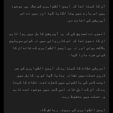
ان کا کہنا تھا کہ ایمن الظواہری کس جگہ پر موجود
ہیں اس بارے میں پتا لگایا گیا اور میں نے اس
آپریشن کی اجازت دی۔
انھوں نے تصدیق کی کہ یہ آپریشن کابل میں ہوا تاہم
ان کا دعویٰ تھا کہ اس کارروائی میں نہ کوئی سویلین
ہلاکت ہوئی اور نہ ہی ایمن الظواہری کے خاندان کا
کوئی فرد مارا گیا۔
امریکی حکام کا کہنا ہے کہ ایمن الظواہری کو جب
ڈرون حملے میں نشانہ بنایا گیا تو وہ کابل میں
اپنے گھر کی بالکونی میں کھڑے تھے۔ حکام کا کہنا
ہے کہ ان کے اہلِ خانہ اسی گھر میں موجود تھے تاہم
وہ حملے میں محفوظ رہے۔
ایمن الظواہری کی مبینہ رہائش گاہ