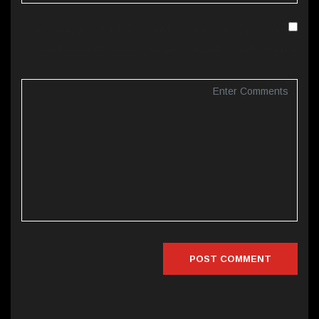
اس براؤزر میں میرا نام، ای میل، اور ویب سائٹ
محفوظ رکھیں اگلی بار جب میں تبصرہ کرنے کےلیے۔