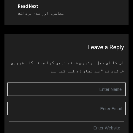
Read Next
معاشرہ اور عدم برداشت
Leave a Reply
آپ کا ای میل ایڈریس شائع نہیں کیا جائے گا۔
ضروری
خانوں کو
*
سے نشان زد کیا گیا ہے