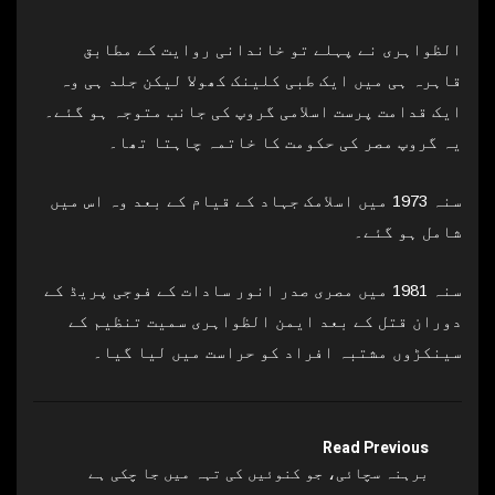
الظواہری نے پہلے تو خاندانی روایت کے مطابق
قاہرہ ہی میں ایک طبی کلینک کھولا لیکن جلد ہی وہ
ایک قدامت پرست اسلامی گروپ کی جانب متوجہ ہو گئے۔
یہ گروپ مصر کی حکومت کا خاتمہ چاہتا تھا۔
سنہ 1973 میں اسلامک جہاد کے قیام کے بعد وہ اس میں
شامل ہو گئے۔
سنہ 1981 میں مصری صدر انور سادات کے فوجی پریڈ کے
دوران قتل کے بعد ایمن الظواہری سمیت تنظیم کے
سینکڑوں مشتبہ افراد کو حراست میں لیا گیا۔
Read Previous
برہنہ سچائی، جو کنوئیں کی تہہ میں جا چکی ہے