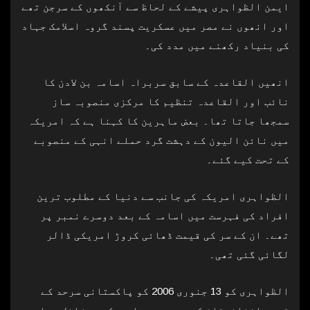
ایمن الظواہری پیشے کے لحاظ سے آنکھوں کے سرجن تھے
اور انھوں نے مصر میں عسکریت پسند گروہ اسلامک جہاد
کی بنیاد رکھنے میں مدد کی۔
انھیں القاعدہ کے سابق سربراہ اسامہ بن لادن کا
نائب اور القاعدہ تنظیم کا مرکزی منصوبہ ساز
سمجھا جاتا تھا۔ بعض ماہرین کا کہنا ہے کہ امریکہ
میں نائن الیون کے دہشت گرد حملے انہی کے منصوبے
کے تحت کیے گئے۔
الظواہری امریکہ کی جانب سے دنیا کے مطلوب ترین
افراد کی فہرست میں اسامہ کے بعد دوسرے نمبر پر
تھے۔ ان کے سر کی قیمت ڈھائی کروڑ امریکی ڈالر
لگائی گئی تھی۔
الظواہری کو 13 جنوری 2006 کو پاکستانی سرحد کے