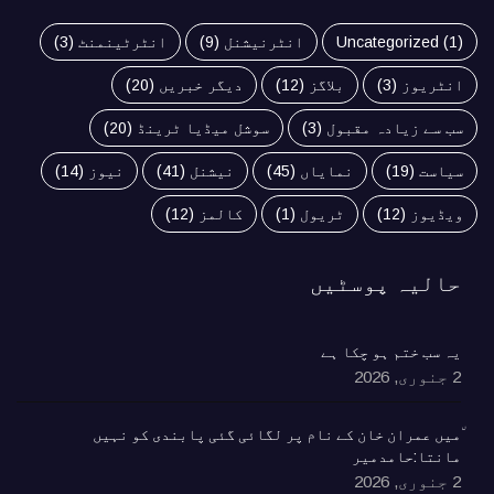
(1)
Uncategorized
انٹرنیشنل
(9)
انٹرٹینمنٹ
(3)
انٹریوز
(3)
بلاگز
(12)
دیگر خبریں
(20)
سب سے زیادہ مقبول
(3)
سوشل میڈیا ٹرینڈ
(20)
سیاست
(19)
نمایاں
(45)
نیشنل
(41)
نیوز
(14)
ویڈیوز
(12)
ٹریول
(1)
کالمز
(12)
حالیہ پوسٹیں
یہ سب ختم ہو چکا ہے
2 جنوری, 2026
٘میں عمران خان کے نام پر لگائی گئی پابندی کو نہیں
مانتا:حامدمیر
2 جنوری, 2026