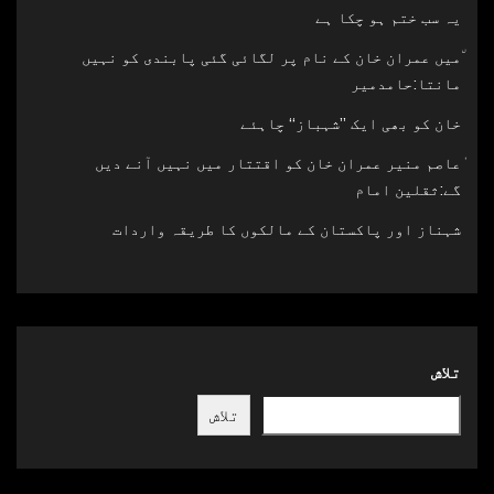
یہ سب ختم ہو چکا ہے
٘میں عمران خان کے نام پر لگائی گئی پابندی کو نہیں
مانتا:حامدمیر
خان کو بھی ایک ’’شہباز‘‘ چاہئے​
ٰعاصم منیر عمران خان کو اقتتار میں نہیں آنے دیں
گے:ثقلین امام
شہناز اور پاکستان کے مالکوں کا طریقہ واردات
تلاش
تلاش