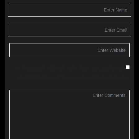
اس براؤزر میں میرا نام، ای میل، اور ویب سائٹ
محفوظ رکھیں اگلی بار جب میں تبصرہ کرنے کےلیے۔