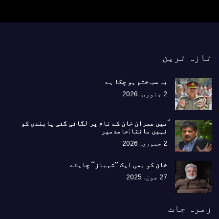
تازہ ترین
یہ سب ختم ہو چکا ہے
2 جنوری, 2026
٘میں عمران خان کے نام پر لگائی گئی پابندی کو
نہیں مانتا:حامدمیر
2 جنوری, 2026
خان کو بھی ایک ’’شہباز‘‘ چاہئے​
27 جون, 2025
زمرہ جات