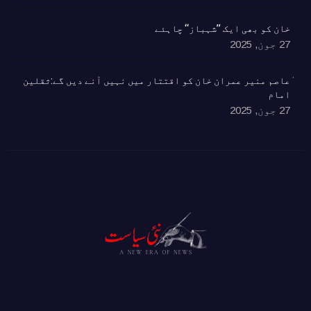
خان کو بھی ایک ’’شہباز‘‘ چاہئے​
27 جون, 2025
ٰعاصم منیر عمران خان کو اقتتار میں نہیں آنے دیں گے:ثقلین
امام
27 جون, 2025