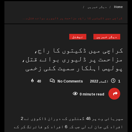
Home
دیگر خبریں
کراچی میں ڈکیتوں کا راج، مزاحمت پر ڈلیوری بوائے قتل،…
دیگر خبریں
نیشنل
کراچی میں ڈکیتوں کا راج،
مزاحمت پر ڈلیوری بوائے قتل،
پولیس اہلکار سمیت کئی زخمی
1 اگست, 2022
No Comments
40
0 minute read
سپرہائی وے پر 48 گھنٹوں کے دوران ڈاکوؤں نے 2
افراد کی جان لے لی جب کہ 6 افراد کو فائرنگ کر کے