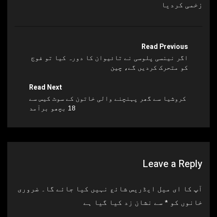
زخمی کردیا
Read Previous
اگر نینسی پلوسی نے تائیوان کا دورہ کیا تو فوج
کو متحرک کردیں گے، چین
Read Next
کروشیا سے گھر پہنچنے والی خاتون کے سوٹ کیس سے
18 بچھو برآمد
Leave a Reply
آپ کا ای میل ایڈریس شائع نہیں کیا جائے گا۔
ضروری
خانوں کو
*
سے نشان زد کیا گیا ہے