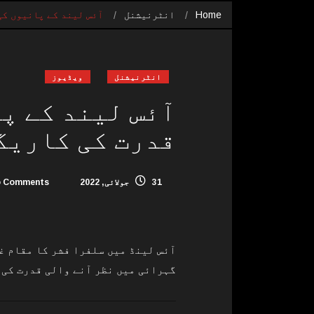
Home
انٹرنیشنل
آئس لیند کے پانیوں ک
انٹرنیشنل
ویڈیوز
آئس لیند کے پ
قدرت کی کاریگ
31 جولائی, 2022
 Comments
آئس لینڈ میں سلفرا فشر کا مقام غ
گہرائی میں نظر آنے والی قدرت کی 