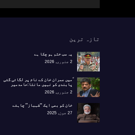
تازہ ترین
یہ سب ختم ہو چکا ہے
2 جنوری, 2026
٘میں عمران خان کے نام پر لگائی گئی
پابندی کو نہیں مانتا:حامدمیر
2 جنوری, 2026
خان کو بھی ایک ’’شہباز‘‘ چاہئے​
27 جون, 2025