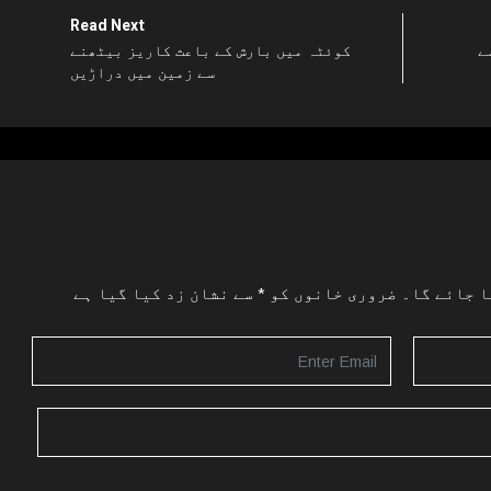
Read Next
ے
کوئٹہ میں بارش کے باعث کاریز بیٹھنے
سے زمین میں دراڑیں
ا جائے گا۔
ضروری خانوں کو
*
سے نشان زد کیا گیا ہے