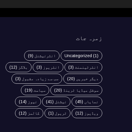
زمرہ جات
(1)
Uncategorized
انٹرنیشنل
(9)
انٹرٹینمنٹ
(3)
انٹریوز
(3)
بلاگز
(12)
دیگر خبریں
(20)
سب سے زیادہ مقبول
(3)
سوشل میڈیا ٹرینڈ
(20)
سیاست
(19)
نمایاں
(45)
نیشنل
(41)
نیوز
(14)
ویڈیوز
(12)
ٹریول
(1)
کالمز
(12)