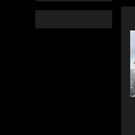
ویڈیوز
انٹریوز
کوئٹہ میں بارش کے باعث کاریز
بیٹھنے سے زمین میں دراڑیں
31 جولائی, 2022
ایک شہری نے لٹیرو
واردات اور جگہ کی
دی
31 جولائی, 2022