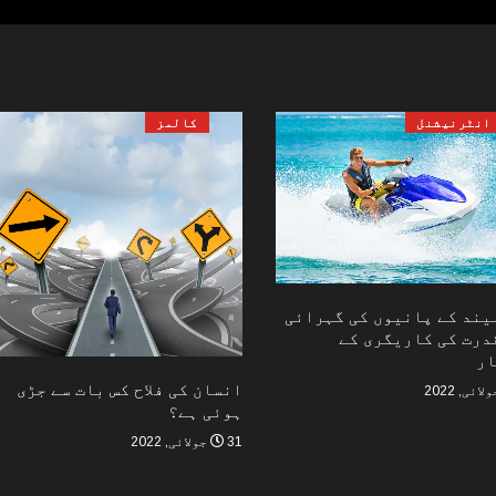
انٹرنیشنل
کالمز
لیند کے پانیوں کی گہرائی
درت کی کاریگری کے
ار
انسان کی فلاح کس بات سے جڑی
ہوئی ہے؟
31 جولائی, 2022