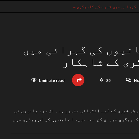
ی گہرائی میں قدرت کی کاریگری…
انیوں کی گہرائی میں
ری کے شاہکار
1 minute read
29
No
وطہ خوری کے لیے انتہائی مشہور ہے۔ ان سرد پانیوں کی
کاریگری حیران کن ہے۔ مزید اے ایف پی کی اس ویڈیو میں