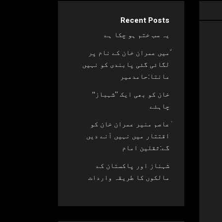
Recent Posts
یہ سب ختم ہو چکا ہے
٘میں عمران خان کے نام پر
لگائی گئی پابندی کو نہیں
مانتا:حامدمیر
خان کو بھی ایک ’’شہباز‘‘
چاہئے​
ٰعاصم منیر عمران خان کو
اقتتار میں نہیں آنے دیں
گے:ثقلین امام
شہناز اور پاکستان کے
مالکوں کا طریقہ واردات