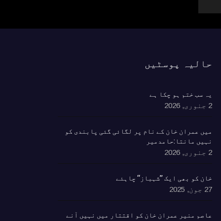
حالیہ پوسٹیں
یہ سب ختم ہو چکا ہے
2 جنوری, 2026
٘میں عمران خان کے نام پر لگائی گئی پابندی کو
نہیں مانتا:حامدمیر
2 جنوری, 2026
خان کو بھی ایک ’’شہباز‘‘ چاہئے​
27 جون, 2025
ٰعاصم منیر عمران خان کو اقتتار میں نہیں آنے