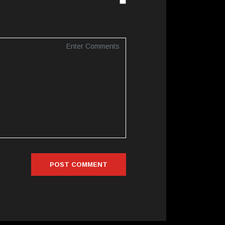
اس براؤزر میں میرا نام، ای میل
کرنے کےلیے۔