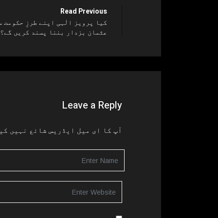
Read Previous
کیا پرویز الٰہی اپنے طرزِ حکومت س
عثمان بزدار بننا پسند کریں گے؟
Leave a Reply
آپ کا ای میل ایڈریس شائع نہیں کی