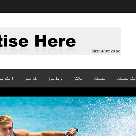
ٹرنیشنل
نیشنل
بلاگز
ویڈیوز
کالمز
انٹریو