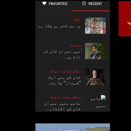
FAVORITES
RECENT
بلاگز
یہ سب ختم ہو چکا ہے
سیاست
٘میں عمران خان کے
نام پر...
سوشل میڈیا ٹرینڈ
خان کو بھی ایک
’’شہباز‘‘ چاہئے​
سوشل میڈیا ٹرینڈ
ٰعاصم منیر عمران
خان کو اقتتار...