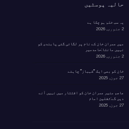
حالیہ پوسٹیں
یہ سب ختم ہو چکا ہے
2 جنوری, 2026
٘میں عمران خان کے نام پر لگائی گئی پابندی کو
نہیں مانتا:حامدمیر
2 جنوری, 2026
خان کو بھی ایک ’’شہباز‘‘ چاہئے​
27 جون, 2025
ٰعاصم منیر عمران خان کو اقتتار میں نہیں آنے
دیں گے:ثقلین امام
27 جون, 2025