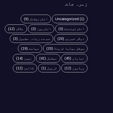
زمرہ جات
(1)
Uncategorized
انٹرنیشنل
(9)
انٹرٹینمنٹ
(3)
انٹریوز
(3)
بلاگز
(12)
دیگر خبریں
(20)
سب سے زیادہ مقبول
(3)
سوشل میڈیا ٹرینڈ
(20)
سیاست
(19)
نمایاں
(45)
نیشنل
(41)
نیوز
(14)
ویڈیوز
(12)
ٹریول
(1)
کالمز
(12)