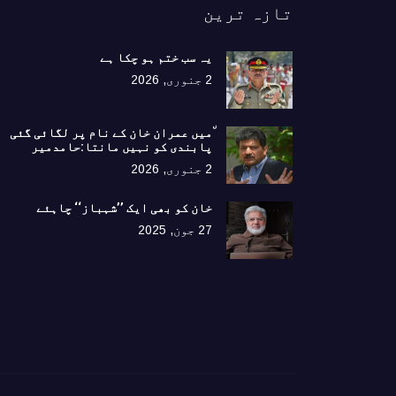
تازہ ترین
یہ سب ختم ہو چکا ہے
2 جنوری, 2026
٘میں عمران خان کے نام پر لگائی گئی
پابندی کو نہیں مانتا:حامدمیر
2 جنوری, 2026
خان کو بھی ایک ’’شہباز‘‘ چاہئے​
27 جون, 2025