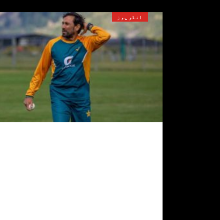
انٹریوز
بابر اعظم انکی حوصلہ افزائی
کرنی چاہیے، یونس خان
2 اگست, 2022
58
ٹی ٹوئنٹی ورلڈ کپ کے سابق فاتح کپتان یو
خان نے کہا ہے کہ بابر اعظم اور ٹیم انتظا
کو اظہر علی اور فواد عالم کی ناقص فارم ک