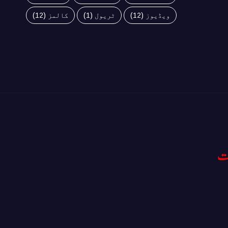
ویڈیوز
(12)
ٹریول
(1)
کالمز
(12)