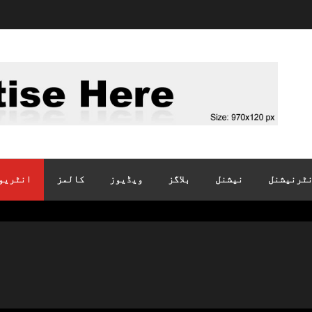
ٹرنیشنل
نیشنل
بلاگز
ویڈیوز
کالمز
انٹریو