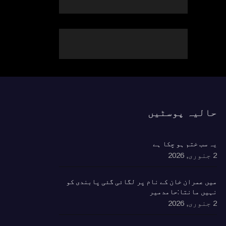
حالیہ پوسٹیں
یہ سب ختم ہو چکا ہے
2 جنوری, 2026
٘میں عمران خان کے نام پر لگائی گئی پابندی کو
نہیں مانتا:حامدمیر
2 جنوری, 2026