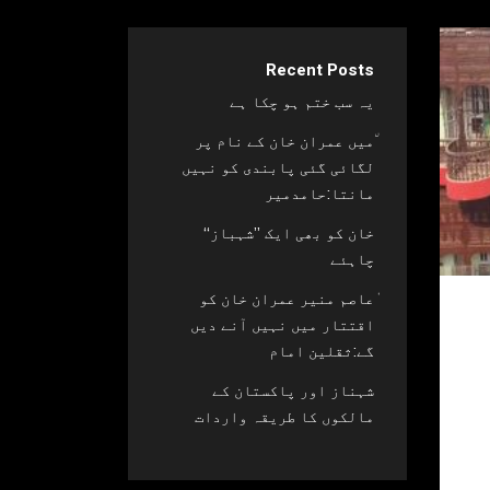
Recent Posts
یہ سب ختم ہو چکا ہے
٘میں عمران خان کے نام پر
لگائی گئی پابندی کو نہیں
مانتا:حامدمیر
خان کو بھی ایک ’’شہباز‘‘
چاہئے​
ٰعاصم منیر عمران خان کو
ہو
اقتتار میں نہیں آنے دیں
گے:ثقلین امام
شہناز اور پاکستان کے
مالکوں کا طریقہ واردات
ف