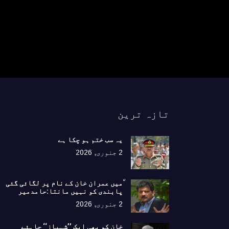
تازہ ترین
یہ سب ختم ہو چکا ہے
2 جنوری, 2026
٘میں عمران خان کے نام پر لگائی گئی
پابندی کو نہیں مانتا:حامدمیر
2 جنوری, 2026
خان کو بھی ایک ’’شہباز‘‘ چاہئے​