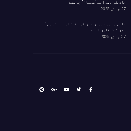
خان کو بھی ایک ’’شہباز‘‘ چاہئے​
27 جون, 2025
ٰعاصم منیر عمران خان کو اقتتار میں نہیں آنے
دیں گے:ثقلین امام
27 جون, 2025