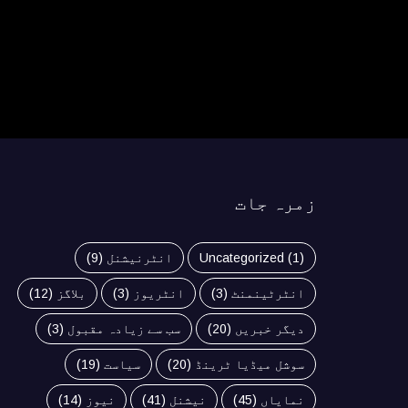
زمرہ جات
(1)
Uncategorized
انٹرنیشنل
(9)
انٹرٹینمنٹ
(3)
انٹریوز
(3)
بلاگز
(12)
دیگر خبریں
(20)
سب سے زیادہ مقبول
(3)
سوشل میڈیا ٹرینڈ
(20)
سیاست
(19)
نمایاں
(45)
نیشنل
(41)
نیوز
(14)