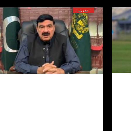
انٹریوز
مہنگائی سے غریب کا خانہ خراب 
گیا : شیخ رشید
2 اگست, 2022
16
نس
سابق وزیر داخلہ شیخ رشید نے حکومت پر تنقید
میہ
کرتے ہوئے کہا کہ پیٹرول میں 3 روپے کمی اور
ے
ڈیزل میں 9 روپے اضافہ قوم سے مذاق کے متراد